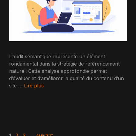
L’audit sémantique représente un élément
fondamental dans la stratégie de référencement
naturel. Cette analyse approfondie permet
d’évaluer et d’améliorer la qualité du contenu d’un
site …
Lire plus
Page
Page
Page
1
2
3
→
suivant